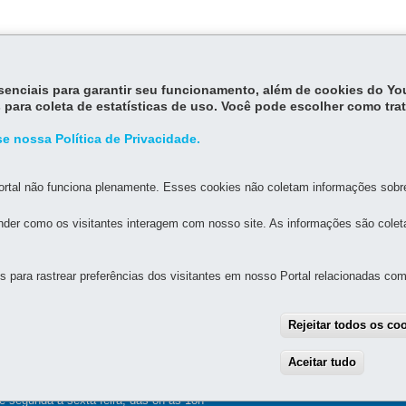
essenciais para garantir seu funcionamento, além de cookies do Y
oi r
egulamentado pelo
Decreto Estadual 7304/2021
.
 para coleta de estatísticas de uso. Você pode escolher como tra
e nossa Política de Privacidade.
rtal não funciona plenamente. Esses cookies não coletam informações sobre 
der como os visitantes interagem com nosso site. As informações são cole
MAPA D
para rastrear preferências dos visitantes em nosso Portal relacionadas com 
L DE EDUCAÇÃO DA ÁREA METROPOLITANA SUL
Rejeitar todos os co
610 - Boqueirão
MAPA
Aceitar tudo
With
e segunda a sexta-feira, das 8h às 18h