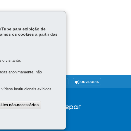
ouTube para exibição de
tamos os cookies a partir das
o visitante.
tadas anonimamente, não
O SITE
DENUNCIE CORRUPÇÃO
OUVIDORIA
vídeos institucionais exibidos
okies não-necessários
draw consent