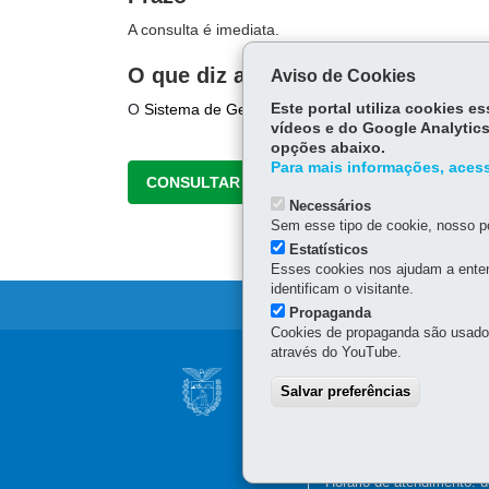
A consulta é imediata.
O que diz a lei
Aviso de Cookies
O
Sistema de Gestão de Documentos (eProtocolo)
Este portal utiliza cookies 
f
vídeos e do Google Analytics
opções abaixo.
Para mais informações, acess
CONSULTAR
Necessários
Sem esse tipo de cookie, nosso po
Estatísticos
Esses cookies nos ajudam a enten
identificam o visitante.
Propaganda
Cookies de propaganda são usados 
através do YouTube.
Navegação
NÚCLEO REGIONA
Salvar preferências
principal
Rua Salvador Ferrante, 1.
81.670-390
-
Curitiba
-
PR
(41) 3277-7353
Horário de atendimento: d